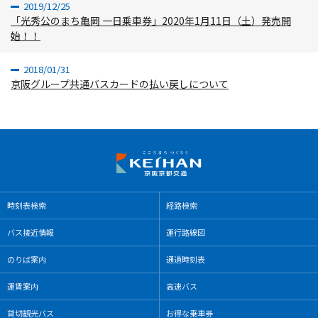
2019/12/25
「光秀公のまち亀岡 一日乗車券」2020年1月11日（土）発売開
始！！
2018/01/31
京阪グループ共通バスカードの払い戻しについて
時刻表検索
経路検索
バス接近情報
運⾏路線図
のりば案内
通過時刻表
運賃案内
高速バス
貸切観光バス
お得な乗⾞券