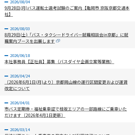
2026/08/04
9月28日(月)バス運転士選考試験のご案内【亀岡市 京阪京都交通本
社】
2026/08/03
8月29日(土)「バス・タクシードライバー就職相談会in京都」に就
職案内ブースを出展します
2026/06/18
本社事務員【正社員】募集（バスダイヤ企画立案等業務）
2026/04/24
〔2026年6月1日(月)より〕京都岡山線の運行区間変更および運賃
改定について
2026/04/01
市バス定期券・福祉乗車証で桂坂エリアの一部路線にご乗車いた
だけます〔2026年4月1日更新〕
2026/03/14