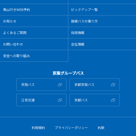
美⼭⾏きWEB予約
ピックアップ⼀覧
お知らせ
路線バスの乗り方
よくあるご質問
採用情報
お問い合わせ
会社情報
安全への取り組み
京阪グループバス
京阪バス
京都京阪バス
江若交通
京都バス
利⽤規約
プライバシーポリシー
約款