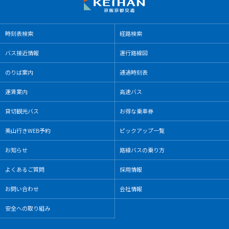
時刻表検索
経路検索
バス接近情報
運⾏路線図
のりば案内
通過時刻表
運賃案内
高速バス
貸切観光バス
お得な乗⾞券
美⼭⾏きWEB予約
ピックアップ⼀覧
お知らせ
路線バスの乗り方
よくあるご質問
採用情報
お問い合わせ
会社情報
安全への取り組み