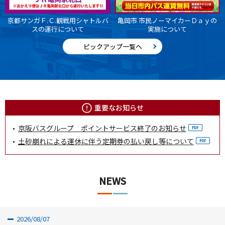
京都サンガＦ.Ｃ.観戦用シャトルバ
亀岡市 市民ノーマイカーＤａｙの
スの運行について
実施について
ピックアップ一覧へ
重要なお知らせ
京阪バスグループ ポイントサービス終了のお知らせ
土砂崩れによる運休に伴う定期券の払い戻し等について
NEWS
2026/08/07