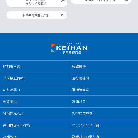
まちづくり協会
下津井電鉄株式会社
時刻表検索
経路検索
バス接近情報
運⾏路線図
のりば案内
通過時刻表
運賃案内
高速バス
貸切観光バス
お得な乗⾞券
美⼭⾏きWEB予約
ピックアップ⼀覧
お知らせ
路線バスの乗り方