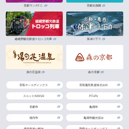
京都サンガF.C.
京都水族館
嵯峨野観光鉄道トロッコ列車
保津川下り
湯の花温泉
森の京都
京阪ホールディングス
京阪電気鉄道株式会社
スルッとKANSAI
PiTaPa
京都市
亀岡市
南丹市
亀岡市観光協会
南丹市美山観光
両備ホールディングス