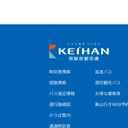
時刻表検索
高速バス
経路検索
貸切観光バス
バス接近情報
お得な乗⾞券
運⾏路線図
美⼭⾏きWEB予
のりば案内
通過時刻表