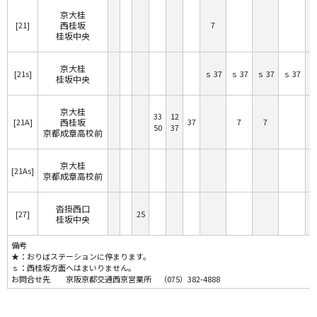
京大桂
[21]
西桂坂
7
桂坂中央
京大桂
[21s]
ｓ 37
ｓ 37
ｓ 37
ｓ 37
ｓ
桂坂中央
京大桂
33
12
[21A]
西桂坂
37
7
7
50
37
京都成章高校前
京大桂
[21As]
京都成章高校前
沓掛西口
[27]
25
桂坂中央
備考
★：おりばステーションに停まります。
ｓ：西桂坂方面へはまいりません。
お問合せ先 京阪京都交通西京営業所 （075）382-4888