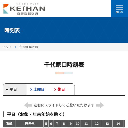
時刻表
トップ
千代原口時刻表
千代原口時刻表
平日
土曜日
休日
平日（お盆・年末年始を除く）
系統
行き先
5
6
7
8
9
10
11
12
13
14